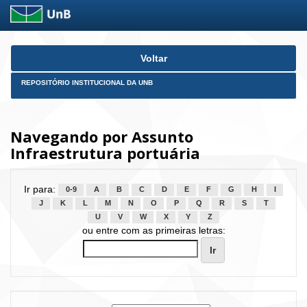
Skip
Voltar
navigation
REPOSITÓRIO INSTITUCIONAL DA UNB
Navegando por Assunto
Infraestrutura portuária
Ir para:
0-9
A
B
C
D
E
F
G
H
I
J
K
L
M
N
O
P
Q
R
S
T
U
V
W
X
Y
Z
ou entre com as primeiras letras: