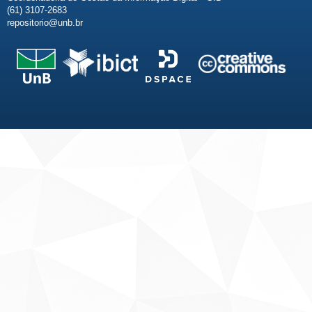
(61) 3107-2683
repositorio@unb.br
Fale conosco
Sobre