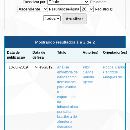
Classificar por:
Em ordem:
Resultados/Página
Registro(s):
Mostrando resultados 1 a 2 de 2
Data de
Data de
Título
Autor(es)
Orientador(es)
publicação
defesa
10-Jul-2019
7-Fev-2019
Análise
Vitoi,
Rocha, Carlos
envoltória de
Carlos
Henrique
dados como
Alberto
Marques da
instrumento
Ayupe
para avaliar
a
capacidade
da
infraestrutura
portuária
brasileira de
atender à
demanda