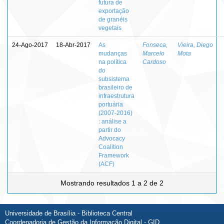
futura de
exportação
de granéis
vegetais
24-Ago-2017
18-Abr-2017
As
Fonseca,
Vieira, Diego
mudanças
Marcelo
Mota
na política
Cardoso
do
subsistema
brasileiro de
infraestrutura
portuária
(2007-2016)
: análise a
partir do
Advocacy
Coalition
Framework
(ACF)
Mostrando resultados 1 a 2 de 2
Universidade de Brasília - Biblioteca Central
Coordenadoria de Gestão da Informação Digital - GID