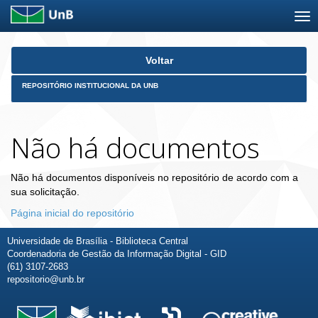
Skip
Voltar
navigation
REPOSITÓRIO INSTITUCIONAL DA UNB
Não há documentos
Não há documentos disponíveis no repositório de acordo com a
sua solicitação.
Página inicial do repositório
Universidade de Brasília - Biblioteca Central
Coordenadoria de Gestão da Informação Digital - GID
(61) 3107-2683
repositorio@unb.br