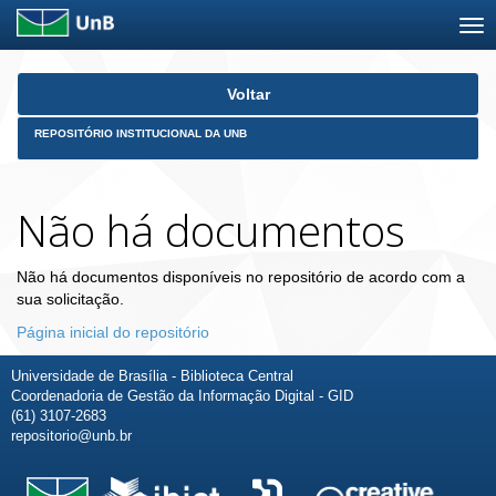
Skip
Voltar
navigation
REPOSITÓRIO INSTITUCIONAL DA UNB
Não há documentos
Não há documentos disponíveis no repositório de acordo com a
sua solicitação.
Página inicial do repositório
Universidade de Brasília - Biblioteca Central
Coordenadoria de Gestão da Informação Digital - GID
(61) 3107-2683
repositorio@unb.br