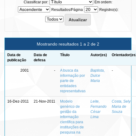
Classificar por:
Em ordem:
Resultados/Página
Registro(s):
Mostrando resultados 1 a 2 de 2
Data de
Data de
Título
Autor(es)
Orientador(es
publicação
defesa
2001
-
A busca da
Baptista,
-
informação por
Dulce
parte de
Maria
entidades
representativas
16-Dez-2011
21-Nov-2011
Modelo
Leite,
Costa, Sely
genérico de
Fernando
Maria de
gestão da
César
Souza
informação
Lima
científica para
instituições de
pesquisa na