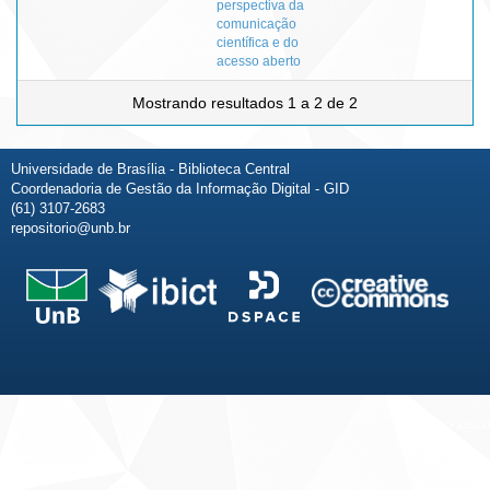
perspectiva da
comunicação
científica e do
acesso aberto
Mostrando resultados 1 a 2 de 2
Universidade de Brasília - Biblioteca Central
Coordenadoria de Gestão da Informação Digital - GID
(61) 3107-2683
repositorio@unb.br
Fale conosco
Sobre