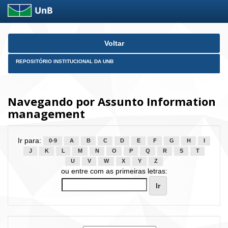
Skip
Voltar
navigation
REPOSITÓRIO INSTITUCIONAL DA UNB
Navegando por Assunto Information
management
Ir para:
0-9
A
B
C
D
E
F
G
H
I
J
K
L
M
N
O
P
Q
R
S
T
U
V
W
X
Y
Z
ou entre com as primeiras letras: