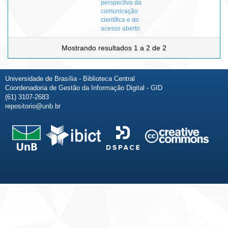
perspectiva da
comunicação
científica e do
acesso aberto
Mostrando resultados 1 a 2 de 2
Universidade de Brasília - Biblioteca Central
Coordenadoria de Gestão da Informação Digital - GID
(61) 3107-2683
repositorio@unb.br
Fale conosco
Sobre