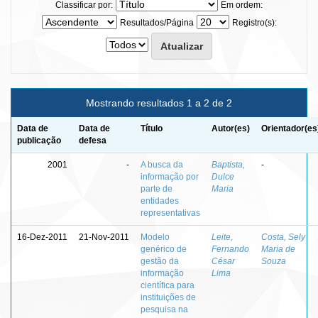
Classificar por:
Em ordem:
Resultados/Página
Registro(s):
Mostrando resultados 1 a 2 de 2
Data de
Data de
Título
Autor(es)
Orientador(es
publicação
defesa
2001
-
A busca da
Baptista,
-
informação por
Dulce
parte de
Maria
entidades
representativas
16-Dez-2011
21-Nov-2011
Modelo
Leite,
Costa, Sely
genérico de
Fernando
Maria de
gestão da
César
Souza
informação
Lima
científica para
instituições de
pesquisa na