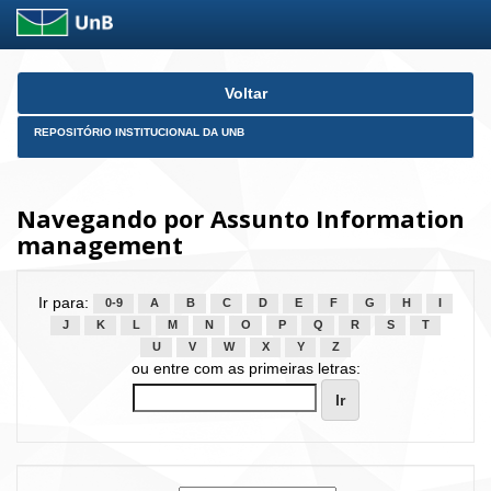
Skip
Voltar
navigation
REPOSITÓRIO INSTITUCIONAL DA UNB
Navegando por Assunto Information
management
Ir para:
0-9
A
B
C
D
E
F
G
H
I
J
K
L
M
N
O
P
Q
R
S
T
U
V
W
X
Y
Z
ou entre com as primeiras letras: