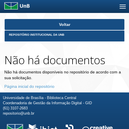
Skip
Voltar
navigation
REPOSITÓRIO INSTITUCIONAL DA UNB
Não há documentos
Não há documentos disponíveis no repositório de acordo com a
sua solicitação.
Página inicial do repositório
Universidade de Brasília - Biblioteca Central
Coordenadoria de Gestão da Informação Digital - GID
(61) 3107-2683
repositorio@unb.br