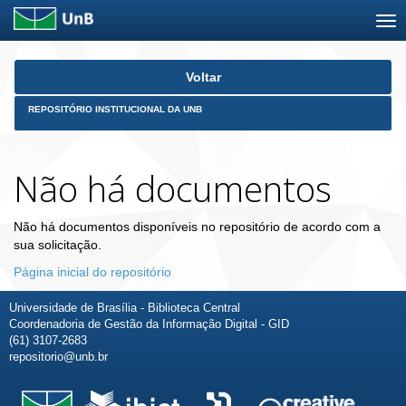
Skip
Voltar
navigation
REPOSITÓRIO INSTITUCIONAL DA UNB
Não há documentos
Não há documentos disponíveis no repositório de acordo com a
sua solicitação.
Página inicial do repositório
Universidade de Brasília - Biblioteca Central
Coordenadoria de Gestão da Informação Digital - GID
(61) 3107-2683
repositorio@unb.br