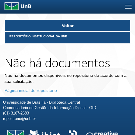
Skip
Voltar
navigation
REPOSITÓRIO INSTITUCIONAL DA UNB
Não há documentos
Não há documentos disponíveis no repositório de acordo com a
sua solicitação.
Página inicial do repositório
Universidade de Brasília - Biblioteca Central
Coordenadoria de Gestão da Informação Digital - GID
(61) 3107-2683
repositorio@unb.br