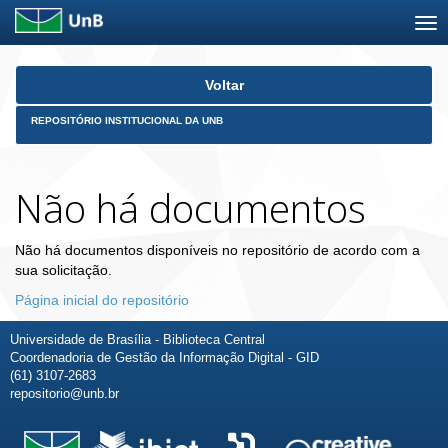
Skip
Voltar
navigation
REPOSITÓRIO INSTITUCIONAL DA UNB
Não há documentos
Não há documentos disponíveis no repositório de acordo com a
sua solicitação.
Página inicial do repositório
Universidade de Brasília - Biblioteca Central
Coordenadoria de Gestão da Informação Digital - GID
(61) 3107-2683
repositorio@unb.br