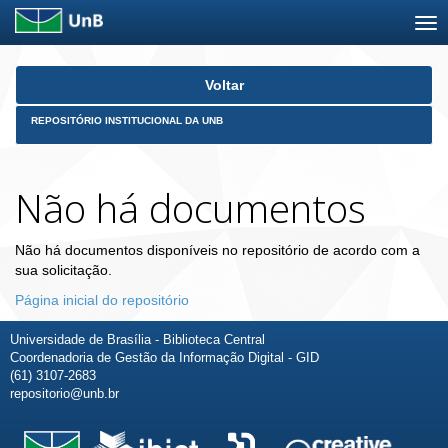
Skip
Voltar
navigation
REPOSITÓRIO INSTITUCIONAL DA UNB
Não há documentos
Não há documentos disponíveis no repositório de acordo com a
sua solicitação.
Página inicial do repositório
Universidade de Brasília - Biblioteca Central
Coordenadoria de Gestão da Informação Digital - GID
(61) 3107-2683
repositorio@unb.br