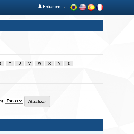
Entrar em:
S
T
U
V
W
X
Y
Z
s):