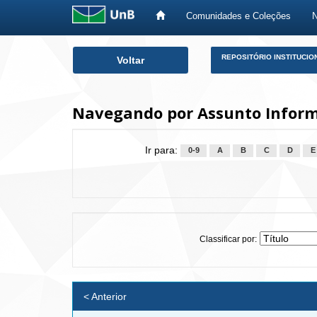
Comunidades e Coleções
Skip
REPOSITÓRIO INSTITUCIO
Voltar
navigation
Navegando por Assunto Infor
Ir para:
0-9
A
B
C
D
E
Classificar por:
< Anterior