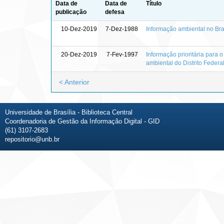
Data de
Data de
Título
publicação
defesa
10-Dez-2019
7-Dez-1988
Informação ambiental no Bra
20-Dez-2019
7-Fev-1997
Informação prioritária para
ambiental do Distrito Federa
< Anterior
Universidade de Brasília - Biblioteca Central
Coordenadoria de Gestão da Informação Digital - GID
(61) 3107-2683
repositorio@unb.br