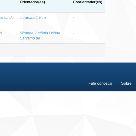
Orientador(es)
Coorientador(es)
Cássia do
Tarapanoff, Kira
-
to
Miranda, Antônio Lisboa
-
Carvalho de
Fale conosco
Sobre