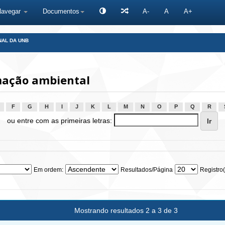
Navegar
Documentos
A-
A
A+
NAL DA UNB
mação ambiental
F
G
H
I
J
K
L
M
N
O
P
Q
R
ou entre com as primeiras letras:
Em ordem:
Resultados/Página
Registro(
Mostrando resultados 2 a 3 de 3