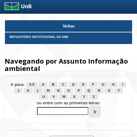
Skip
Voltar
navigation
REPOSITÓRIO INSTITUCIONAL DA UNB
Navegando por Assunto Informação
ambiental
Ir para:
0-9
A
B
C
D
E
F
G
H
I
J
K
L
M
N
O
P
Q
R
S
T
U
V
W
X
Y
Z
ou entre com as primeiras letras: