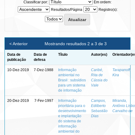
Classificar por:
Em ordem:
Resultados/Página
Registro(s):
< Anterior
Mostrando resultados 2 a 3 de 3
Data de
Data de
Título
Autor(es)
Orientador(e
publicação
defesa
10-Dez-2019
7-Dez-1988
Informação
Caribé,
Tarapanoff,
ambiental no
Rita de
Kira
Brasil : subsídios
Cássia do
para um sistema
Vale
de informação
20-Dez-2019
7-Fev-1997
Informação
Campos,
Miranda,
prioritária para o
Edilberto
Antônio Lisb
desenvolvimento
Sebastião
Carvalho de
e implantação
Dias
do sistema de
informação
ambiental do