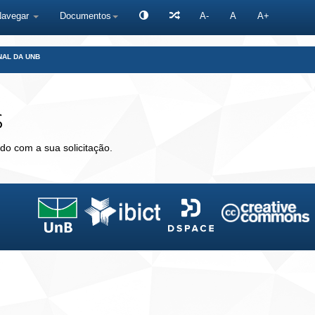
Navegar
Documentos
A-
A
A+
NAL DA UNB
s
do com a sua solicitação.