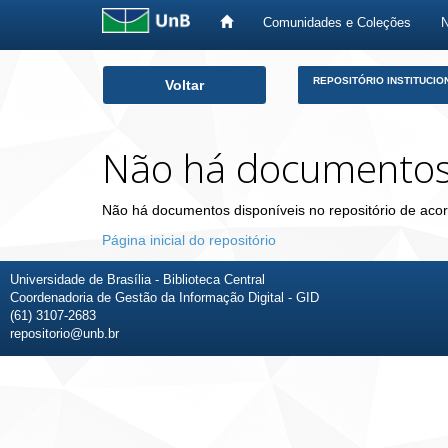
Comunidades e Coleções
Skip
REPOSITÓRIO INSTITUCIO
Voltar
navigation
Não há documento
Não há documentos disponíveis no repositório de acor
Página inicial do repositório
Universidade de Brasília - Biblioteca Central
Coordenadoria de Gestão da Informação Digital - GID
(61) 3107-2683
repositorio@unb.br