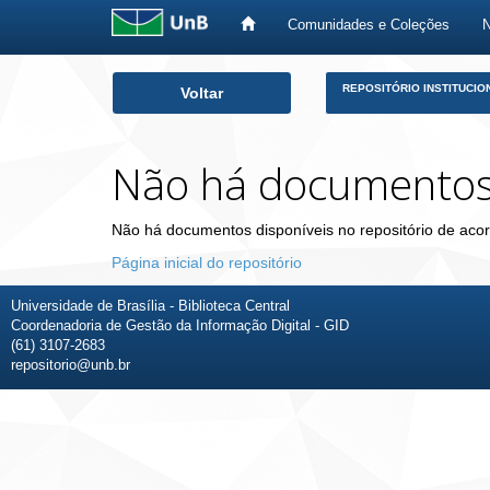
Comunidades e Coleções
Skip
REPOSITÓRIO INSTITUCIO
Voltar
navigation
Não há documento
Não há documentos disponíveis no repositório de acor
Página inicial do repositório
Universidade de Brasília - Biblioteca Central
Coordenadoria de Gestão da Informação Digital - GID
(61) 3107-2683
repositorio@unb.br