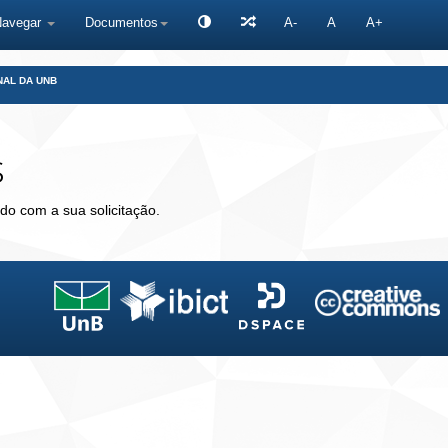
Navegar
Documentos
A-
A
A+
NAL DA UNB
s
do com a sua solicitação.