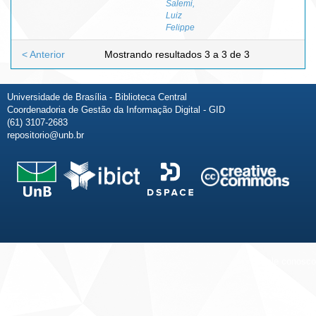
Salemi,
Luiz
Felippe
< Anterior
Mostrando resultados 3 a 3 de 3
Universidade de Brasília - Biblioteca Central
Coordenadoria de Gestão da Informação Digital - GID
(61) 3107-2683
repositorio@unb.br
Fale conosco
Sobre