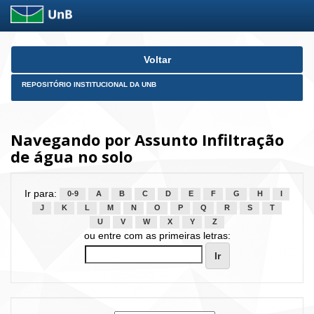
Skip
Voltar
navigation
REPOSITÓRIO INSTITUCIONAL DA UNB
Navegando por Assunto Infiltração
de água no solo
Ir para:
0-9
A
B
C
D
E
F
G
H
I
J
K
L
M
N
O
P
Q
R
S
T
U
V
W
X
Y
Z
ou entre com as primeiras letras: