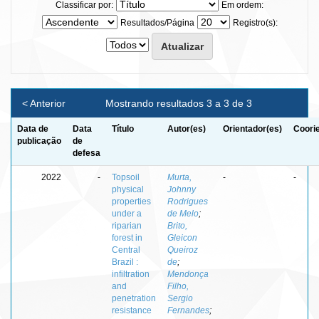
Classificar por:
Em ordem:
Resultados/Página
Registro(s):
< Anterior
Mostrando resultados 3 a 3 de 3
Data de
Data
Título
Autor(es)
Orientador(es)
Coori
publicação
de
defesa
2022
-
Topsoil
Murta,
-
-
physical
Johnny
properties
Rodrigues
under a
de Melo
;
riparian
Brito,
forest in
Gleicon
Central
Queiroz
Brazil :
de
;
infiltration
Mendonça
and
Filho,
penetration
Sergio
resistance
Fernandes
;