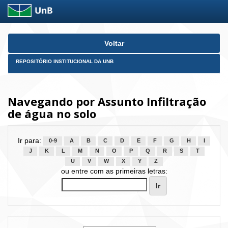
Skip
Voltar
navigation
REPOSITÓRIO INSTITUCIONAL DA UNB
Navegando por Assunto Infiltração
de água no solo
Ir para:
0-9
A
B
C
D
E
F
G
H
I
J
K
L
M
N
O
P
Q
R
S
T
U
V
W
X
Y
Z
ou entre com as primeiras letras: