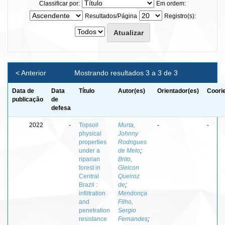
Classificar por:
Em ordem:
Resultados/Página
Registro(s):
< Anterior
Mostrando resultados 3 a 3 de 3
Data de
Data
Título
Autor(es)
Orientador(es)
Coori
publicação
de
defesa
2022
-
Topsoil
Murta,
-
-
physical
Johnny
properties
Rodrigues
under a
de Melo
;
riparian
Brito,
forest in
Gleicon
Central
Queiroz
Brazil :
de
;
infiltration
Mendonça
and
Filho,
penetration
Sergio
resistance
Fernandes
;