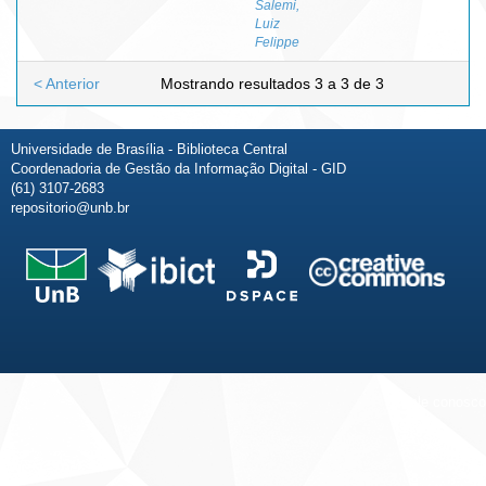
Salemi,
Luiz
Felippe
< Anterior
Mostrando resultados 3 a 3 de 3
Universidade de Brasília - Biblioteca Central
Coordenadoria de Gestão da Informação Digital - GID
(61) 3107-2683
repositorio@unb.br
Fale conosco
Sobre