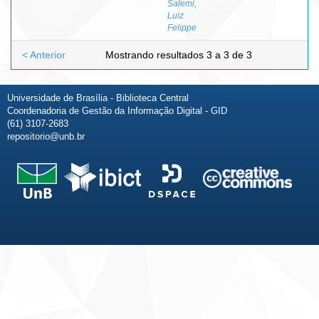
Salemi,
Luiz
Felippe
< Anterior
Mostrando resultados 3 a 3 de 3
Universidade de Brasília - Biblioteca Central
Coordenadoria de Gestão da Informação Digital - GID
(61) 3107-2683
repositorio@unb.br
Fale conosco
Sobre