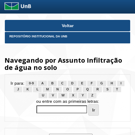
Skip
Voltar
navigation
REPOSITÓRIO INSTITUCIONAL DA UNB
Navegando por Assunto Infiltração
de água no solo
Ir para:
0-9
A
B
C
D
E
F
G
H
I
J
K
L
M
N
O
P
Q
R
S
T
U
V
W
X
Y
Z
ou entre com as primeiras letras: