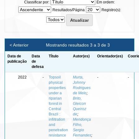
Classificar por:
Em ordem:
Resultados/Página
Registro(s):
< Anterior
Mostrando resultados 3 a 3 de 3
Data de
Data
Título
Autor(es)
Orientador(es)
Coori
publicação
de
defesa
2022
-
Topsoil
Murta,
-
-
physical
Johnny
properties
Rodrigues
under a
de Melo
;
riparian
Brito,
forest in
Gleicon
Central
Queiroz
Brazil :
de
;
infiltration
Mendonça
and
Filho,
penetration
Sergio
resistance
Fernandes
;