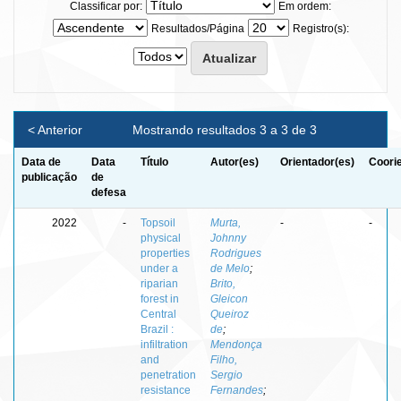
Classificar por:
Em ordem:
Resultados/Página
Registro(s):
< Anterior
Mostrando resultados 3 a 3 de 3
Data de
Data
Título
Autor(es)
Orientador(es)
Coori
publicação
de
defesa
2022
-
Topsoil
Murta,
-
-
physical
Johnny
properties
Rodrigues
under a
de Melo
;
riparian
Brito,
forest in
Gleicon
Central
Queiroz
Brazil :
de
;
infiltration
Mendonça
and
Filho,
penetration
Sergio
resistance
Fernandes
;