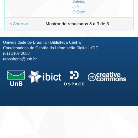
Salemi,
Luiz
Felippe
< Anterior
Mostrando resultados 3 a 3 de 3
Universidade de Brasília - Biblioteca Central
Coordenadoria de Gestão da Informação Digital - GID
(61) 3107-2683
repositorio@unb.br
Fale conosco
Sobre