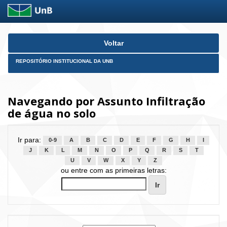
Skip
Voltar
navigation
REPOSITÓRIO INSTITUCIONAL DA UNB
Navegando por Assunto Infiltração
de água no solo
Ir para:
0-9
A
B
C
D
E
F
G
H
I
J
K
L
M
N
O
P
Q
R
S
T
U
V
W
X
Y
Z
ou entre com as primeiras letras: