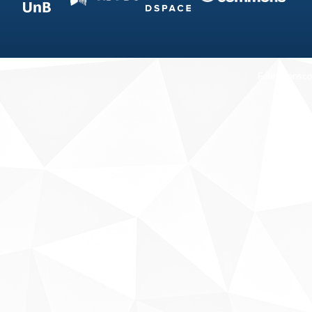
Fale conosco
Sobre