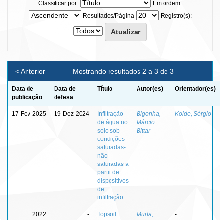
Classificar por:
Em ordem:
Resultados/Página
Registro(s):
< Anterior
Mostrando resultados 2 a 3 de 3
Data de
Data de
Título
Autor(es)
Orientador(es)
publicação
defesa
17-Fev-2025
19-Dez-2024
Infiltração
Bigonha,
Koide, Sérgio
de água no
Márcio
solo sob
Bittar
condições
saturadas-
não
saturadas a
partir de
dispositivos
de
infiltração
2022
-
Topsoil
Murta,
-