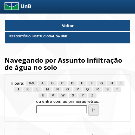
Skip
Voltar
navigation
REPOSITÓRIO INSTITUCIONAL DA UNB
Navegando por Assunto Infiltração
de água no solo
Ir para:
0-9
A
B
C
D
E
F
G
H
I
J
K
L
M
N
O
P
Q
R
S
T
U
V
W
X
Y
Z
ou entre com as primeiras letras: