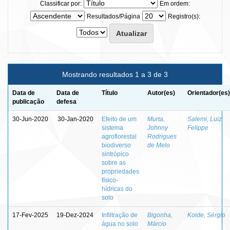
Classificar por:
Em ordem:
Resultados/Página
Registro(s):
Mostrando resultados 1 a 3 de 3
Data de
Data de
Título
Autor(es)
Orientador(es)
publicação
defesa
30-Jun-2020
30-Jan-2020
Efeito de um
Murta,
Salemi, Luiz
sistema
Johnny
Felippe
agroflorestal
Rodrigues
biodiverso
de Melo
sintrópico
sobre as
propriedades
físico-
hídricas do
solo
17-Fev-2025
19-Dez-2024
Infiltração de
Bigonha,
Koide, Sérgio
água no solo
Márcio