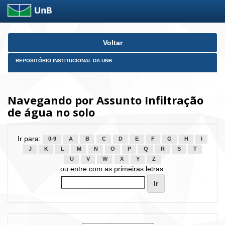
Skip
Voltar
navigation
REPOSITÓRIO INSTITUCIONAL DA UNB
Navegando por Assunto Infiltração
de água no solo
Ir para:
0-9
A
B
C
D
E
F
G
H
I
J
K
L
M
N
O
P
Q
R
S
T
U
V
W
X
Y
Z
ou entre com as primeiras letras: