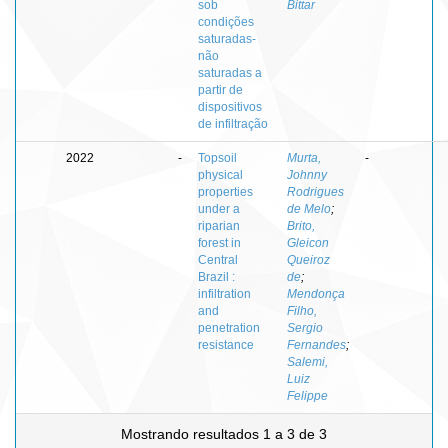
sob
Bittar
condições
saturadas-
não
saturadas a
partir de
dispositivos
de infiltração
2022
-
Topsoil
Murta,
-
physical
Johnny
properties
Rodrigues
under a
de Melo
;
riparian
Brito,
forest in
Gleicon
Central
Queiroz
Brazil :
de
;
infiltration
Mendonça
and
Filho,
penetration
Sergio
resistance
Fernandes
;
Salemi,
Luiz
Felippe
Mostrando resultados 1 a 3 de 3