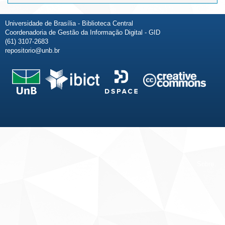
Universidade de Brasília - Biblioteca Central
Coordenadoria de Gestão da Informação Digital - GID
(61) 3107-2683
repositorio@unb.br
Fale conosco
Sobre