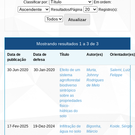
Classificar por:
Em ordem:
Resultados/Página
Registro(s):
Mostrando resultados 1 a 3 de 3
Data de
Data de
Título
Autor(es)
Orientador(es)
publicação
defesa
30-Jun-2020
30-Jan-2020
Efeito de um
Murta,
Salemi, Luiz
sistema
Johnny
Felippe
agroflorestal
Rodrigues
biodiverso
de Melo
sintrópico
sobre as
propriedades
físico-
hídricas do
solo
17-Fev-2025
19-Dez-2024
Infiltração de
Bigonha,
Koide, Sérgio
água no solo
Márcio