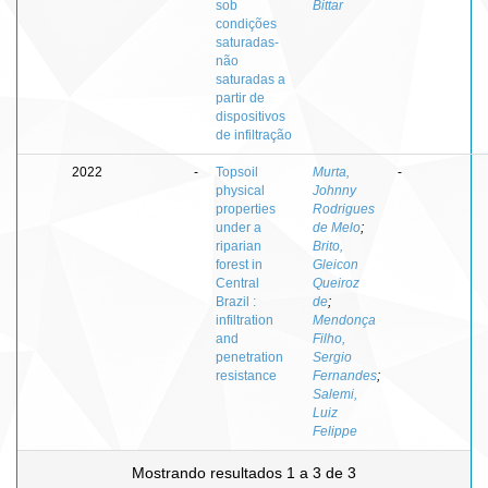
sob
Bittar
condições
saturadas-
não
saturadas a
partir de
dispositivos
de infiltração
2022
-
Topsoil
Murta,
-
physical
Johnny
properties
Rodrigues
under a
de Melo
;
riparian
Brito,
forest in
Gleicon
Central
Queiroz
Brazil :
de
;
infiltration
Mendonça
and
Filho,
penetration
Sergio
resistance
Fernandes
;
Salemi,
Luiz
Felippe
Mostrando resultados 1 a 3 de 3