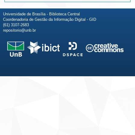
Universidade de Brasília - Biblioteca Central
Coordenadoria de Gestão da Informação Digital - GID
(61) 3107-2683
repositorio@unb.br
Fale conosco
Sobre