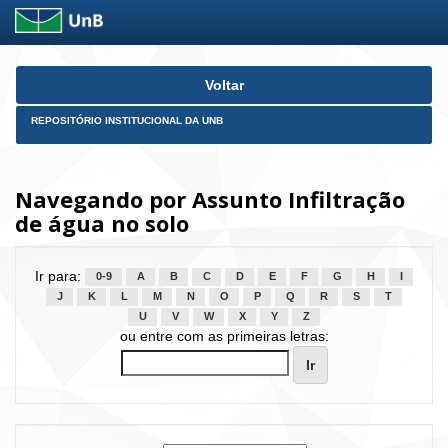
Skip
Voltar
navigation
REPOSITÓRIO INSTITUCIONAL DA UNB
Navegando por Assunto Infiltração
de água no solo
Ir para:
0-9
A
B
C
D
E
F
G
H
I
J
K
L
M
N
O
P
Q
R
S
T
U
V
W
X
Y
Z
ou entre com as primeiras letras: