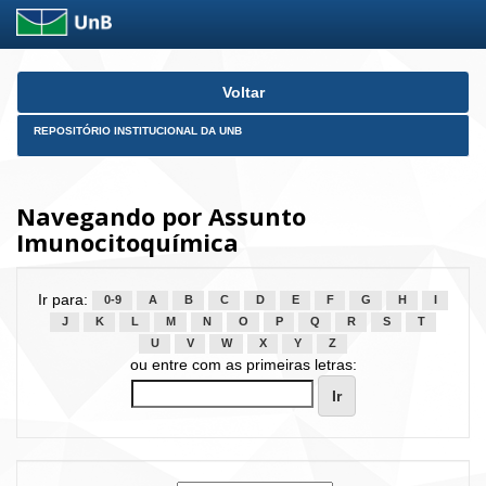
Skip
Voltar
navigation
REPOSITÓRIO INSTITUCIONAL DA UNB
Navegando por Assunto
Imunocitoquímica
Ir para:
0-9
A
B
C
D
E
F
G
H
I
J
K
L
M
N
O
P
Q
R
S
T
U
V
W
X
Y
Z
ou entre com as primeiras letras: