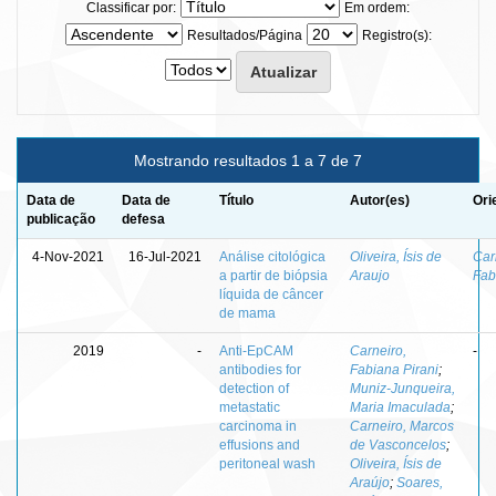
Classificar por:
Em ordem:
Resultados/Página
Registro(s):
Mostrando resultados 1 a 7 de 7
Data de
Data de
Título
Autor(es)
Ori
publicação
defesa
4-Nov-2021
16-Jul-2021
Análise citológica
Oliveira, Ísis de
Car
a partir de biópsia
Araujo
Fab
líquida de câncer
de mama
2019
-
Anti‑EpCAM
Carneiro,
-
antibodies for
Fabiana Pirani
;
detection of
Muniz‑Junqueira,
metastatic
Maria Imaculada
;
carcinoma in
Carneiro, Marcos
effusions and
de Vasconcelos
;
peritoneal wash
Oliveira, Ísis de
Araújo
;
Soares,