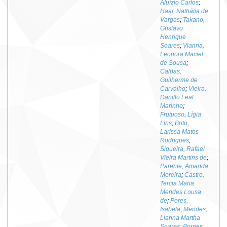
Aluízio Carlos
;
Haar, Nathália de
Vargas
;
Takano,
Gustavo
Henrique
Soares
;
Vianna,
Leonora Maciel
de Sousa
;
Caldas,
Guilherme de
Carvalho
;
Vieira,
Danillo Leal
Marinho
;
Frutuoso, Lígia
Lins
;
Brito,
Larissa Matos
Rodrigues
;
Siqueira, Rafael
Vieira Martins de
;
Parente, Amanda
Moreira
;
Castro,
Tercia Maria
Mendes Lousa
de
;
Peres,
Isabela
;
Mendes,
Lianna Martha
Soares
;
Borges,