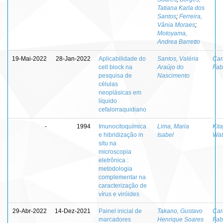
Tatiana Karla dos
Santos
;
Ferreira,
Vânia Moraes
;
Motoyama,
Andrea Barretto
19-Mai-2022
28-Jan-2022
Aplicabilidade do
Santos, Valéria
Car
cell block na
Araújo do
Fab
pesquisa de
Nascimento
células
neoplásicas em
líquido
cefalorraquidiano
-
1994
Imunocitoquímica
Lima, Maria
Kita
e hibridização in
Isabel
Wat
situ na
microscopia
eletrônica :
metodologia
complementar na
caracterização de
vírus e viróides
29-Abr-2022
14-Dez-2021
Painel inicial de
Takano, Gustavo
Car
marcadores
Henrique Soares
Fab