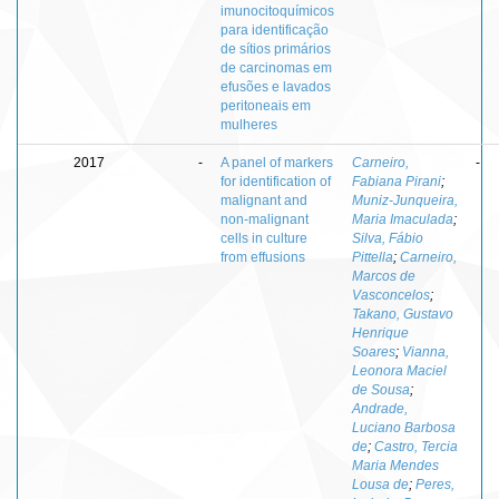
imunocitoquímicos
para identificação
de sítios primários
de carcinomas em
efusões e lavados
peritoneais em
mulheres
2017
-
A panel of markers
Carneiro,
-
for identification of
Fabiana Pirani
;
malignant and
Muniz-Junqueira,
non-malignant
Maria Imaculada
;
cells in culture
Silva, Fábio
from effusions
Pittella
;
Carneiro,
Marcos de
Vasconcelos
;
Takano, Gustavo
Henrique
Soares
;
Vianna,
Leonora Maciel
de Sousa
;
Andrade,
Luciano Barbosa
de
;
Castro, Tercia
Maria Mendes
Lousa de
;
Peres,