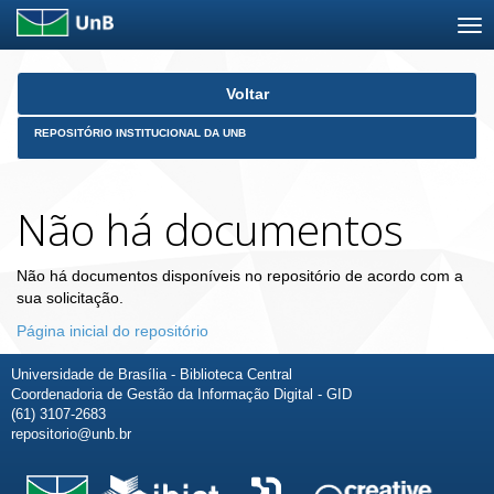
Skip
Voltar
navigation
REPOSITÓRIO INSTITUCIONAL DA UNB
Não há documentos
Não há documentos disponíveis no repositório de acordo com a
sua solicitação.
Página inicial do repositório
Universidade de Brasília - Biblioteca Central
Coordenadoria de Gestão da Informação Digital - GID
(61) 3107-2683
repositorio@unb.br