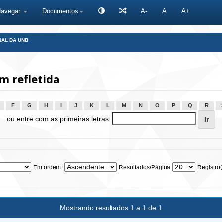
Navegar
Documentos
A-
A
A+
NAL DA UNB
 refletida
F
G
H
I
J
K
L
M
N
O
P
Q
R
ou entre com as primeiras letras:
Em ordem:
Resultados/Página
Registro(
Mostrando resultados 1 a 1 de 1