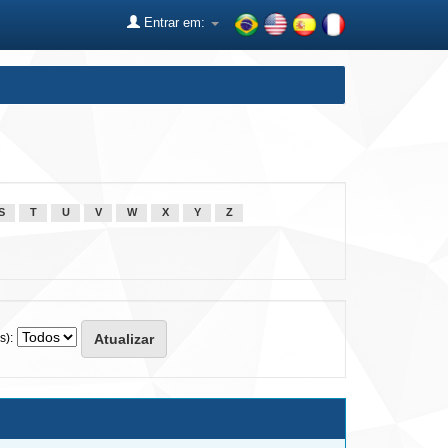
Entrar em:
S
T
U
V
W
X
Y
Z
s):