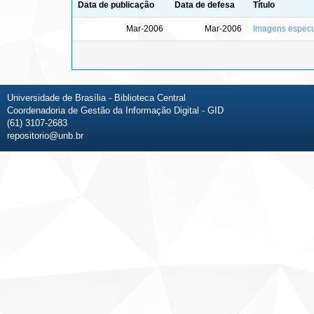
Data de publicação
Data de defesa
Título
Mar-2006
Mar-2006
Imagens especu
Universidade de Brasília - Biblioteca Central
Coordenadoria de Gestão da Informação Digital - GID
(61) 3107-2683
repositorio@unb.br