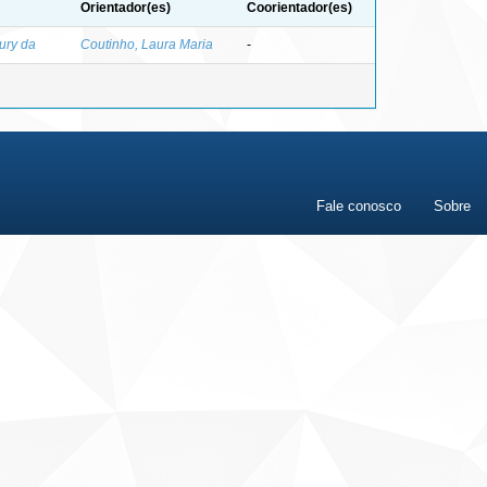
Orientador(es)
Coorientador(es)
ury da
Coutinho, Laura Maria
-
Fale conosco
Sobre