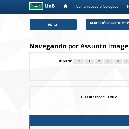
Comunidades e Coleções
Skip
REPOSITÓRIO INSTITUCIO
Voltar
navigation
Navegando por Assunto Imagem
Ir para:
0-9
A
B
C
D
E
Classificar por: