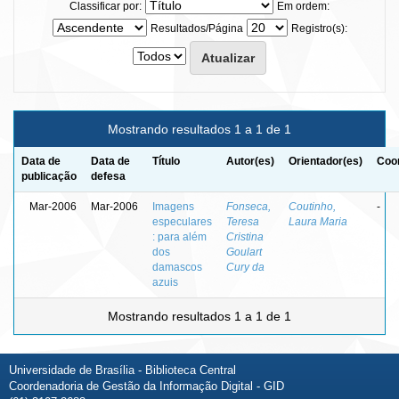
Classificar por:
Em ordem:
Resultados/Página
Registro(s):
Mostrando resultados 1 a 1 de 1
Data de
Data de
Título
Autor(es)
Orientador(es)
Coor
publicação
defesa
Mar-2006
Mar-2006
Imagens
Fonseca,
Coutinho,
-
especulares
Teresa
Laura Maria
: para além
Cristina
dos
Goulart
damascos
Cury da
azuis
Mostrando resultados 1 a 1 de 1
Universidade de Brasília - Biblioteca Central
Coordenadoria de Gestão da Informação Digital - GID