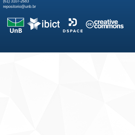
(61) 3107-2683
repositorio@unb.br
Fale conosco
Sobre