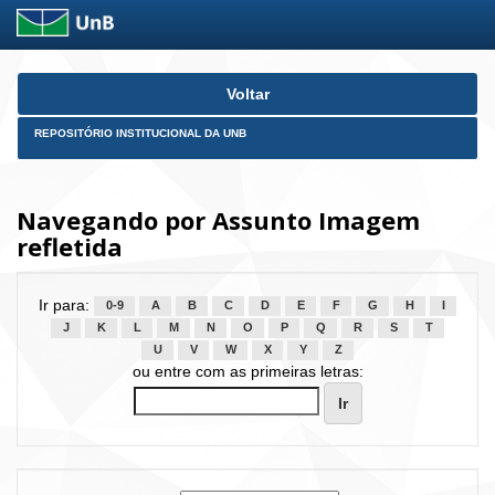
Skip
Voltar
navigation
REPOSITÓRIO INSTITUCIONAL DA UNB
Navegando por Assunto Imagem
refletida
Ir para:
0-9
A
B
C
D
E
F
G
H
I
J
K
L
M
N
O
P
Q
R
S
T
U
V
W
X
Y
Z
ou entre com as primeiras letras: