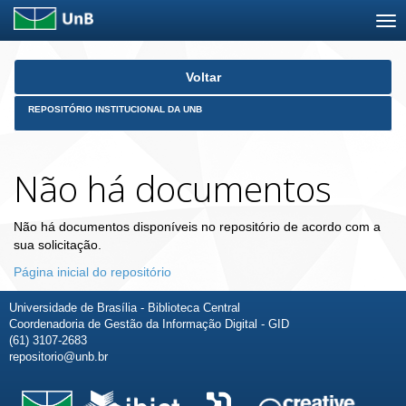
Skip
Voltar
navigation
REPOSITÓRIO INSTITUCIONAL DA UNB
Não há documentos
Não há documentos disponíveis no repositório de acordo com a
sua solicitação.
Página inicial do repositório
Universidade de Brasília - Biblioteca Central
Coordenadoria de Gestão da Informação Digital - GID
(61) 3107-2683
repositorio@unb.br