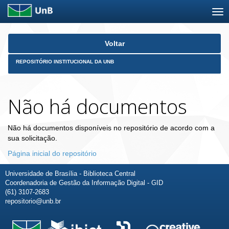
Skip
Voltar
navigation
REPOSITÓRIO INSTITUCIONAL DA UNB
Não há documentos
Não há documentos disponíveis no repositório de acordo com a
sua solicitação.
Página inicial do repositório
Universidade de Brasília - Biblioteca Central
Coordenadoria de Gestão da Informação Digital - GID
(61) 3107-2683
repositorio@unb.br