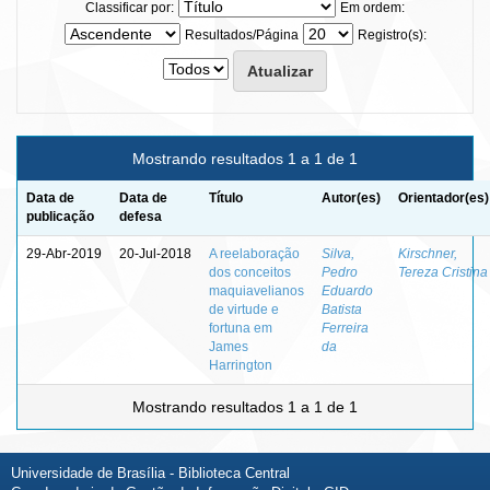
Classificar por:
Em ordem:
Resultados/Página
Registro(s):
Mostrando resultados 1 a 1 de 1
Data de
Data de
Título
Autor(es)
Orientador(es)
publicação
defesa
29-Abr-2019
20-Jul-2018
A reelaboração
Silva,
Kirschner,
dos conceitos
Pedro
Tereza Cristina
maquiavelianos
Eduardo
de virtude e
Batista
fortuna em
Ferreira
James
da
Harrington
Mostrando resultados 1 a 1 de 1
Universidade de Brasília - Biblioteca Central