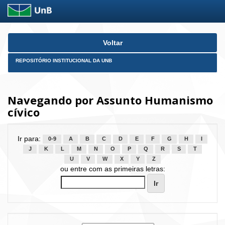
Skip
Voltar
navigation
REPOSITÓRIO INSTITUCIONAL DA UNB
Navegando por Assunto Humanismo
cívico
Ir para:
0-9
A
B
C
D
E
F
G
H
I
J
K
L
M
N
O
P
Q
R
S
T
U
V
W
X
Y
Z
ou entre com as primeiras letras: