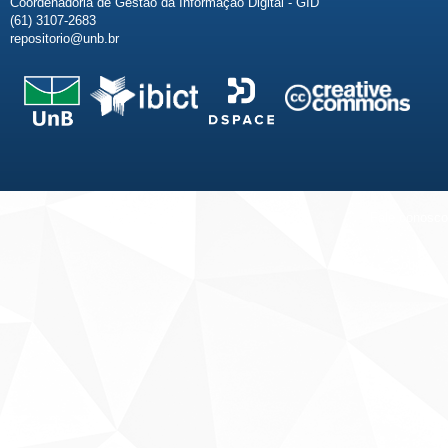
Coordenadoria de Gestão da Informação Digital - GID
(61) 3107-2683
repositorio@unb.br
Fale conosco
Sobre