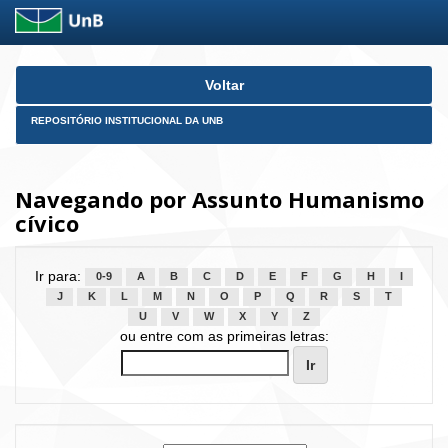
Skip
Voltar
navigation
REPOSITÓRIO INSTITUCIONAL DA UNB
Navegando por Assunto Humanismo
cívico
Ir para:
0-9
A
B
C
D
E
F
G
H
I
J
K
L
M
N
O
P
Q
R
S
T
U
V
W
X
Y
Z
ou entre com as primeiras letras: