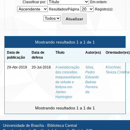
Classificar por:
Em ordem:
Resultados/Página
Registro(s):
Mostrando resultados 1 a 1 de 1
Data de
Data de
Título
Autor(es)
Orientador(es)
publicação
defesa
29-Abr-2019
20-Jul-2018
A reelaboração
Silva,
Kirschner,
dos conceitos
Pedro
Tereza Cristina
maquiavelianos
Eduardo
de virtude e
Batista
fortuna em
Ferreira
James
da
Harrington
Mostrando resultados 1 a 1 de 1
Universidade de Brasília - Biblioteca Central