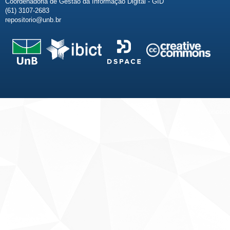
Coordenadoria de Gestão da Informação Digital - GID
(61) 3107-2683
repositorio@unb.br
Fale conosco
Sobre