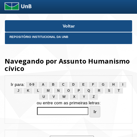
Skip
Voltar
navigation
REPOSITÓRIO INSTITUCIONAL DA UNB
Navegando por Assunto Humanismo
cívico
Ir para:
0-9
A
B
C
D
E
F
G
H
I
J
K
L
M
N
O
P
Q
R
S
T
U
V
W
X
Y
Z
ou entre com as primeiras letras: