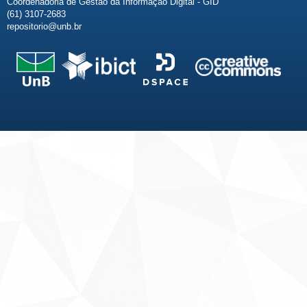
Coordenadoria de Gestão da Informação Digital - GID
(61) 3107-2683
repositorio@unb.br
Fale conosco
Sobre