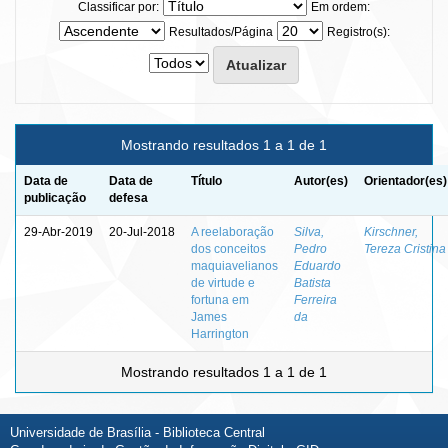
Classificar por:
Em ordem:
Resultados/Página
Registro(s):
Mostrando resultados 1 a 1 de 1
Data de
Data de
Título
Autor(es)
Orientador(es)
publicação
defesa
29-Abr-2019
20-Jul-2018
A reelaboração
Silva,
Kirschner,
dos conceitos
Pedro
Tereza Cristina
maquiavelianos
Eduardo
de virtude e
Batista
fortuna em
Ferreira
James
da
Harrington
Mostrando resultados 1 a 1 de 1
Universidade de Brasília - Biblioteca Central