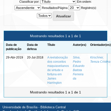
Classificar por:
Em ordem:
Resultados/Página
Registro(s):
Mostrando resultados 1 a 1 de 1
Data de
Data de
Título
Autor(es)
Orientador(es)
publicação
defesa
29-Abr-2019
20-Jul-2018
A reelaboração
Silva,
Kirschner,
dos conceitos
Pedro
Tereza Cristina
maquiavelianos
Eduardo
de virtude e
Batista
fortuna em
Ferreira
James
da
Harrington
Mostrando resultados 1 a 1 de 1
Universidade de Brasília - Biblioteca Central