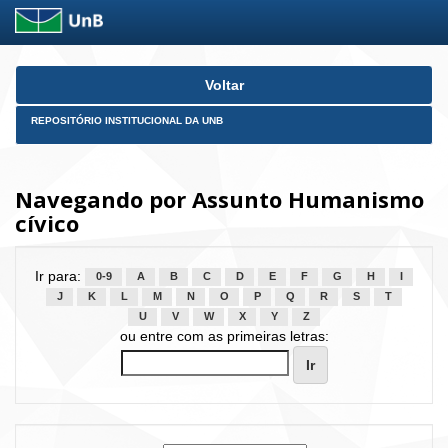
Skip
Voltar
navigation
REPOSITÓRIO INSTITUCIONAL DA UNB
Navegando por Assunto Humanismo
cívico
Ir para:
0-9
A
B
C
D
E
F
G
H
I
J
K
L
M
N
O
P
Q
R
S
T
U
V
W
X
Y
Z
ou entre com as primeiras letras: