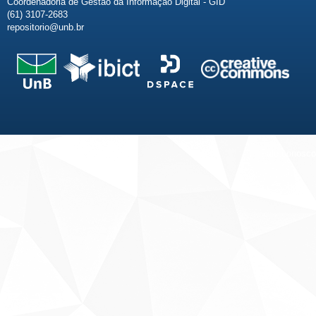
Coordenadoria de Gestão da Informação Digital - GID
(61) 3107-2683
repositorio@unb.br
Fale conosco
Sobre