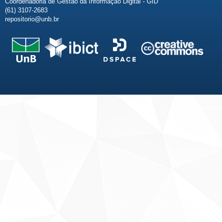
Coordenadoria de Gestão da Informação Digital - GID
(61) 3107-2683
repositorio@unb.br
Fale conosco
Sobre