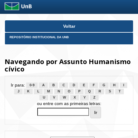
Skip
Voltar
navigation
REPOSITÓRIO INSTITUCIONAL DA UNB
Navegando por Assunto Humanismo
cívico
Ir para:
0-9
A
B
C
D
E
F
G
H
I
J
K
L
M
N
O
P
Q
R
S
T
U
V
W
X
Y
Z
ou entre com as primeiras letras: