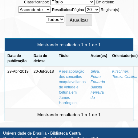
Classificar por:
Em ordem:
Resultados/Página
Registro(s):
Mostrando resultados 1 a 1 de 1
Data de
Data de
Título
Autor(es)
Orientador(es)
publicação
defesa
29-Abr-2019
20-Jul-2018
A reelaboração
Silva,
Kirschner,
dos conceitos
Pedro
Tereza Cristina
maquiavelianos
Eduardo
de virtude e
Batista
fortuna em
Ferreira
James
da
Harrington
Mostrando resultados 1 a 1 de 1
Universidade de Brasília - Biblioteca Central