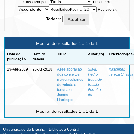
Classificar por:
Em ordem:
Resultados/Página
Registro(s):
Mostrando resultados 1 a 1 de 1
Data de
Data de
Título
Autor(es)
Orientador(es)
publicação
defesa
29-Abr-2019
20-Jul-2018
A reelaboração
Silva,
Kirschner,
dos conceitos
Pedro
Tereza Cristina
maquiavelianos
Eduardo
de virtude e
Batista
fortuna em
Ferreira
James
da
Harrington
Mostrando resultados 1 a 1 de 1
Universidade de Brasília - Biblioteca Central