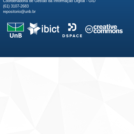
Coordenadoria de Gestão da Informação Digital - GID
(61) 3107-2683
repositorio@unb.br
Fale conosco
Sobre