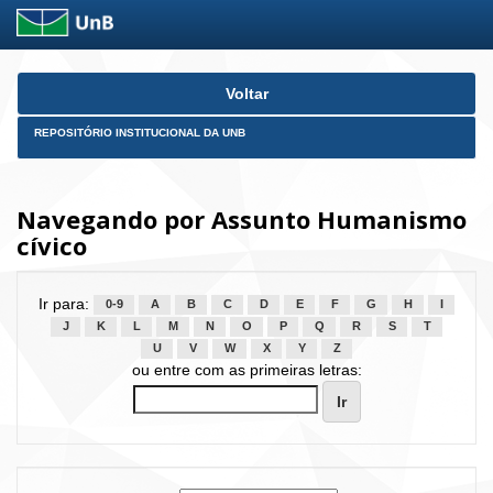
Skip
Voltar
navigation
REPOSITÓRIO INSTITUCIONAL DA UNB
Navegando por Assunto Humanismo
cívico
Ir para:
0-9
A
B
C
D
E
F
G
H
I
J
K
L
M
N
O
P
Q
R
S
T
U
V
W
X
Y
Z
ou entre com as primeiras letras: