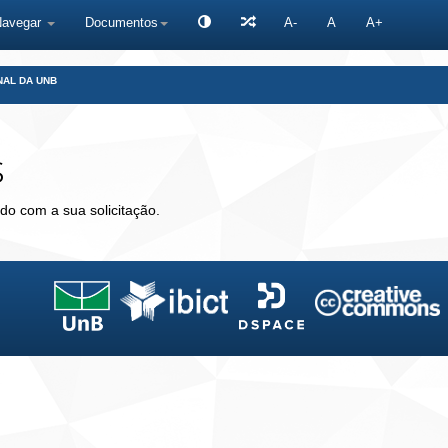
Navegar
Documentos
A-
A
A+
NAL DA UNB
s
do com a sua solicitação.