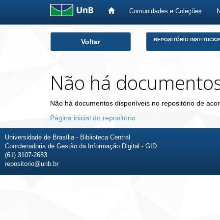
Comunidades e Coleções
Skip
REPOSITÓRIO INSTITUCIO
Voltar
navigation
Não há documento
Não há documentos disponíveis no repositório de acor
Página inicial do repositório
Universidade de Brasília - Biblioteca Central
Coordenadoria de Gestão da Informação Digital - GID
(61) 3107-2683
repositorio@unb.br