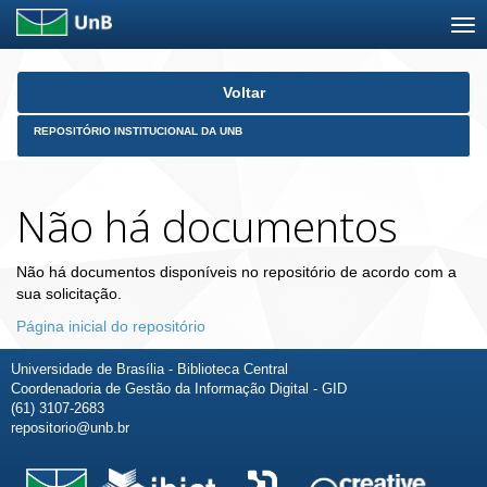
Skip
Voltar
navigation
REPOSITÓRIO INSTITUCIONAL DA UNB
Não há documentos
Não há documentos disponíveis no repositório de acordo com a
sua solicitação.
Página inicial do repositório
Universidade de Brasília - Biblioteca Central
Coordenadoria de Gestão da Informação Digital - GID
(61) 3107-2683
repositorio@unb.br