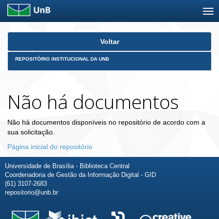
Skip
Voltar
navigation
REPOSITÓRIO INSTITUCIONAL DA UNB
Não há documentos
Não há documentos disponíveis no repositório de acordo com a
sua solicitação.
Página inicial do repositório
Universidade de Brasília - Biblioteca Central
Coordenadoria de Gestão da Informação Digital - GID
(61) 3107-2683
repositorio@unb.br