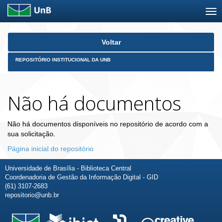
Skip
Voltar
navigation
REPOSITÓRIO INSTITUCIONAL DA UNB
Não há documentos
Não há documentos disponíveis no repositório de acordo com a
sua solicitação.
Página inicial do repositório
Universidade de Brasília - Biblioteca Central
Coordenadoria de Gestão da Informação Digital - GID
(61) 3107-2683
repositorio@unb.br