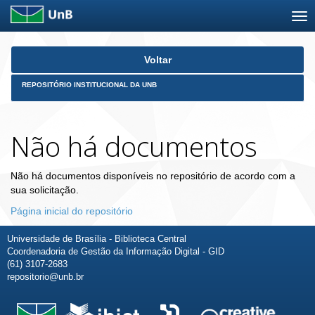
Skip
Voltar
navigation
REPOSITÓRIO INSTITUCIONAL DA UNB
Não há documentos
Não há documentos disponíveis no repositório de acordo com a
sua solicitação.
Página inicial do repositório
Universidade de Brasília - Biblioteca Central
Coordenadoria de Gestão da Informação Digital - GID
(61) 3107-2683
repositorio@unb.br