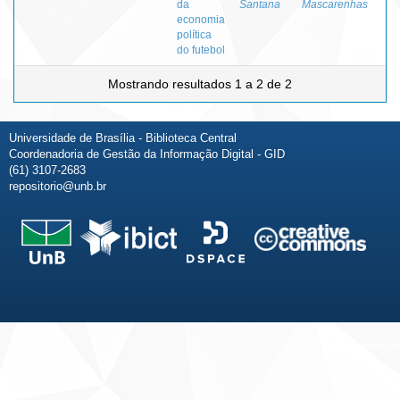
da
Santana
Mascarenhas
economia
política
do futebol
Mostrando resultados 1 a 2 de 2
Universidade de Brasília - Biblioteca Central
Coordenadoria de Gestão da Informação Digital - GID
(61) 3107-2683
repositorio@unb.br
Fale conosco
Sobre