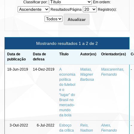
Classificar por:
Em ordem:
Resultados/Página
Registro(s):
Mostrando resultados 1 a 2 de 2
Data de
Data de
Título
Autor(es)
Orientador(es)
C
publicação
defesa
18-Jun-2019
14-Dez-2019
A
Matias,
Mascarenhas,
-
economia
Wagner
Fernando
política
Barbosa
do futebol
e o
“lugar” do
Brasil no
mercado-
mundo
da bola
3-Out-2022
6-Jul-2022
Esboço
Reis,
Alves,
-
da crítica
Nadson
Fernando