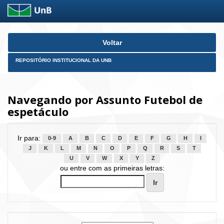
Skip
Voltar
navigation
REPOSITÓRIO INSTITUCIONAL DA UNB
Navegando por Assunto Futebol de
espetáculo
Ir para:
0-9
A
B
C
D
E
F
G
H
I
J
K
L
M
N
O
P
Q
R
S
T
U
V
W
X
Y
Z
ou entre com as primeiras letras: