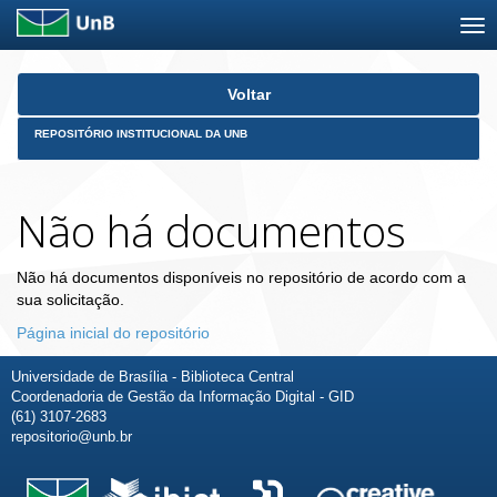
Skip
Voltar
navigation
REPOSITÓRIO INSTITUCIONAL DA UNB
Não há documentos
Não há documentos disponíveis no repositório de acordo com a
sua solicitação.
Página inicial do repositório
Universidade de Brasília - Biblioteca Central
Coordenadoria de Gestão da Informação Digital - GID
(61) 3107-2683
repositorio@unb.br