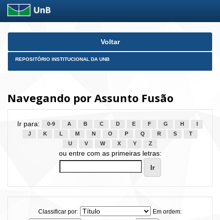
Skip
Voltar
navigation
REPOSITÓRIO INSTITUCIONAL DA UNB
Navegando por Assunto Fusão
Ir para:
0-9
A
B
C
D
E
F
G
H
I
J
K
L
M
N
O
P
Q
R
S
T
U
V
W
X
Y
Z
ou entre com as primeiras letras:
Classificar por:
Em ordem: