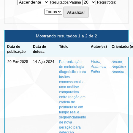
Resultados/Página
Registro(s):
Mostrando resultados 1 a 2 de 2
Data de
Data de
Título
Autor(es)
Orientador(e
publicação
defesa
20-Fev-2025
14-Ago-2024
Padronização
Vieira,
Amato,
de metodologia
Andressa
Angélica
diagnóstica para
Folha
Amorim
fusões
cromossomais :
uma análise
comparativa
entre reação em
cadeia de
polimerase em
tempo real e
sequenciamento
de nova
geração para
detecção