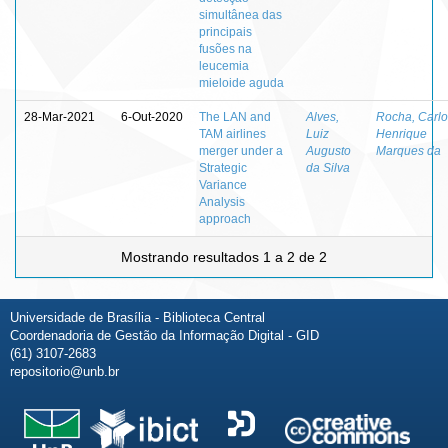
simultânea das
principais
fusões na
leucemia
mieloide aguda
28-Mar-2021
6-Out-2020
The LAN and
Alves,
Rocha, Carlo
TAM airlines
Luiz
Henrique
merger under a
Augusto
Marques da
Strategic
da Silva
Variance
Analysis
approach
Mostrando resultados 1 a 2 de 2
Universidade de Brasília - Biblioteca Central
Coordenadoria de Gestão da Informação Digital - GID
(61) 3107-2683
repositorio@unb.br