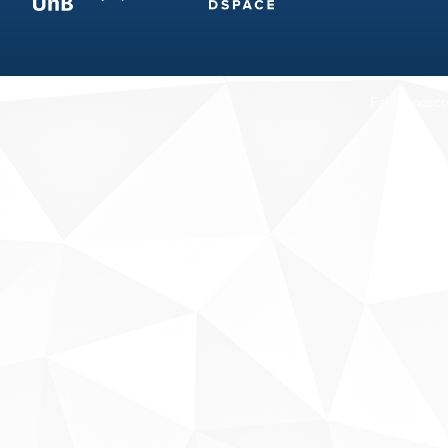
Fale conosco
Sobre