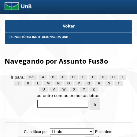
Skip
Voltar
navigation
REPOSITÓRIO INSTITUCIONAL DA UNB
Navegando por Assunto Fusão
Ir para:
0-9
A
B
C
D
E
F
G
H
I
J
K
L
M
N
O
P
Q
R
S
T
U
V
W
X
Y
Z
ou entre com as primeiras letras:
Classificar por:
Em ordem: