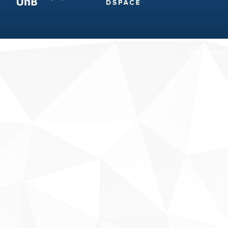
Fale conosco
Sobre