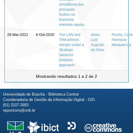
simultânea das
principais
fusões na
leucemia
mieloide aguda
28-Mar-2021
6-Out-2020
The LAN and
Alves,
Rocha, Carlo
TAM airlines
Luiz
Henrique
merger under a
Augusto
Marques da
Strategic
da Silva
Variance
Analysis
approach
Mostrando resultados 1 a 2 de 2
Universidade de Brasília - Biblioteca Central
Coordenadoria de Gestão da Informação Digital - GID
(61) 3107-2683
repositorio@unb.br