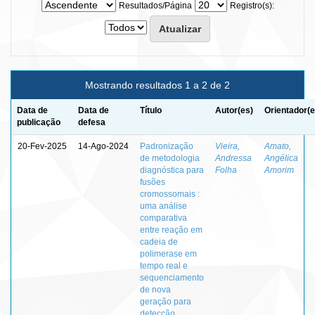
Resultados/Página
Registro(s):
Mostrando resultados 1 a 2 de 2
Data de
Data de
Título
Autor(es)
Orientador(e
publicação
defesa
20-Fev-2025
14-Ago-2024
Padronização
Vieira,
Amato,
de metodologia
Andressa
Angélica
diagnóstica para
Folha
Amorim
fusões
cromossomais :
uma análise
comparativa
entre reação em
cadeia de
polimerase em
tempo real e
sequenciamento
de nova
geração para
detecção