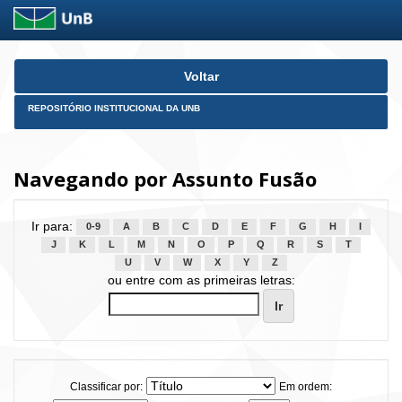
Skip
Voltar
navigation
REPOSITÓRIO INSTITUCIONAL DA UNB
Navegando por Assunto Fusão
Ir para:
0-9
A
B
C
D
E
F
G
H
I
J
K
L
M
N
O
P
Q
R
S
T
U
V
W
X
Y
Z
ou entre com as primeiras letras:
Classificar por:
Em ordem: