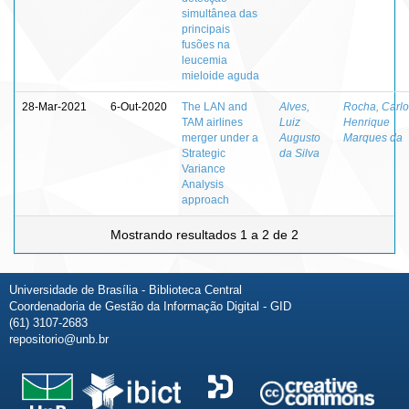
simultânea das
principais
fusões na
leucemia
mieloide aguda
28-Mar-2021
6-Out-2020
The LAN and
Alves,
Rocha, Carlo
TAM airlines
Luiz
Henrique
merger under a
Augusto
Marques da
Strategic
da Silva
Variance
Analysis
approach
Mostrando resultados 1 a 2 de 2
Universidade de Brasília - Biblioteca Central
Coordenadoria de Gestão da Informação Digital - GID
(61) 3107-2683
repositorio@unb.br