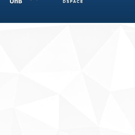
Fale conosco
Sobre