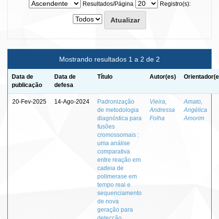
Resultados/Página
Registro(s):
Mostrando resultados 1 a 2 de 2
Data de
Data de
Título
Autor(es)
Orientador(e
publicação
defesa
20-Fev-2025
14-Ago-2024
Padronização
Vieira,
Amato,
de metodologia
Andressa
Angélica
diagnóstica para
Folha
Amorim
fusões
cromossomais :
uma análise
comparativa
entre reação em
cadeia de
polimerase em
tempo real e
sequenciamento
de nova
geração para
detecção