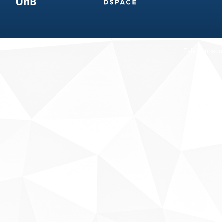
Fale conosco
Sobre