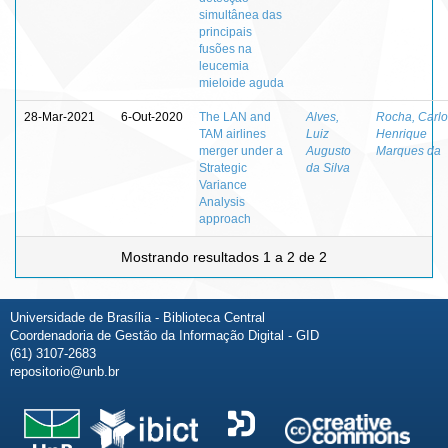
simultânea das
principais
fusões na
leucemia
mieloide aguda
28-Mar-2021
6-Out-2020
The LAN and
Alves,
Rocha, Carlo
TAM airlines
Luiz
Henrique
merger under a
Augusto
Marques da
Strategic
da Silva
Variance
Analysis
approach
Mostrando resultados 1 a 2 de 2
Universidade de Brasília - Biblioteca Central
Coordenadoria de Gestão da Informação Digital - GID
(61) 3107-2683
repositorio@unb.br