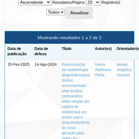
Resultados/Página
Registro(s):
Mostrando resultados 1 a 2 de 2
Data de
Data de
Título
Autor(es)
Orientador(e
publicação
defesa
20-Fev-2025
14-Ago-2024
Padronização
Vieira,
Amato,
de metodologia
Andressa
Angélica
diagnóstica para
Folha
Amorim
fusões
cromossomais :
uma análise
comparativa
entre reação em
cadeia de
polimerase em
tempo real e
sequenciamento
de nova
geração para
detecção