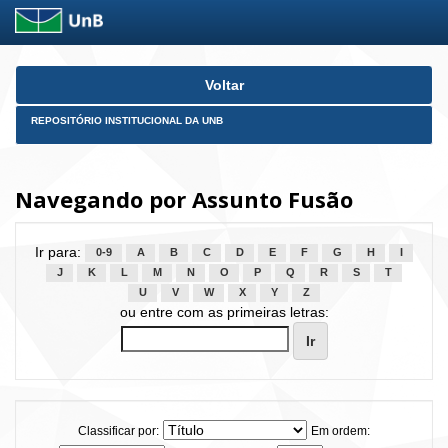
Skip
Voltar
navigation
REPOSITÓRIO INSTITUCIONAL DA UNB
Navegando por Assunto Fusão
Ir para:
0-9
A
B
C
D
E
F
G
H
I
J
K
L
M
N
O
P
Q
R
S
T
U
V
W
X
Y
Z
ou entre com as primeiras letras:
Classificar por:
Em ordem: