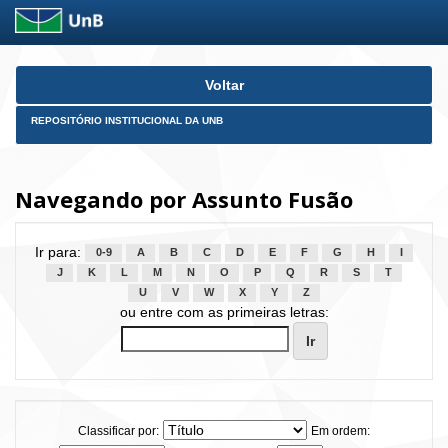
Skip
Voltar
navigation
REPOSITÓRIO INSTITUCIONAL DA UNB
Navegando por Assunto Fusão
Ir para:
0-9
A
B
C
D
E
F
G
H
I
J
K
L
M
N
O
P
Q
R
S
T
U
V
W
X
Y
Z
ou entre com as primeiras letras:
Classificar por:
Em ordem: