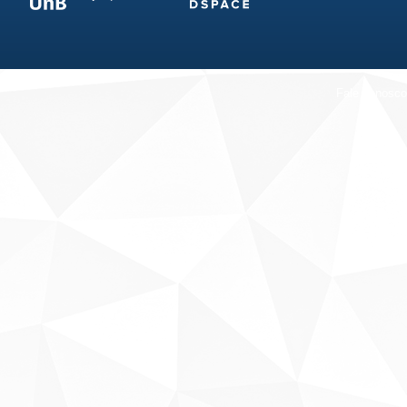
Fale conosco
Sobre