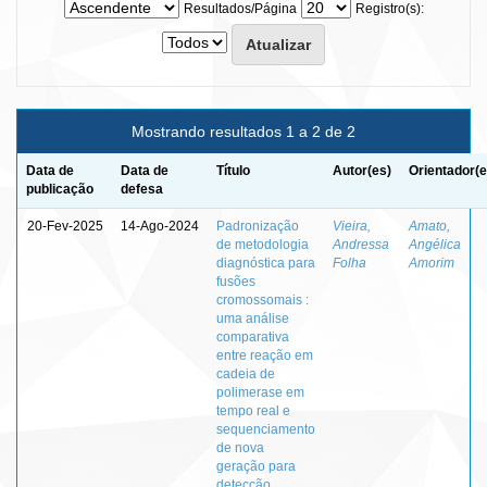
Resultados/Página
Registro(s):
Mostrando resultados 1 a 2 de 2
Data de
Data de
Título
Autor(es)
Orientador(e
publicação
defesa
20-Fev-2025
14-Ago-2024
Padronização
Vieira,
Amato,
de metodologia
Andressa
Angélica
diagnóstica para
Folha
Amorim
fusões
cromossomais :
uma análise
comparativa
entre reação em
cadeia de
polimerase em
tempo real e
sequenciamento
de nova
geração para
detecção