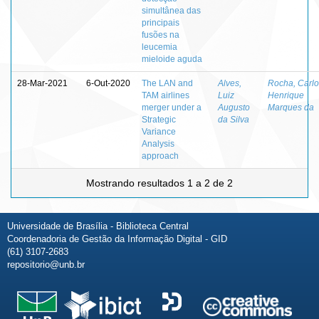
simultânea das
principais
fusões na
leucemia
mieloide aguda
28-Mar-2021
6-Out-2020
The LAN and
Alves,
Rocha, Carlo
TAM airlines
Luiz
Henrique
merger under a
Augusto
Marques da
Strategic
da Silva
Variance
Analysis
approach
Mostrando resultados 1 a 2 de 2
Universidade de Brasília - Biblioteca Central
Coordenadoria de Gestão da Informação Digital - GID
(61) 3107-2683
repositorio@unb.br