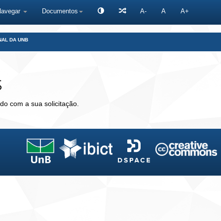
Navegar
Documentos
A-
A
A+
NAL DA UNB
s
do com a sua solicitação.