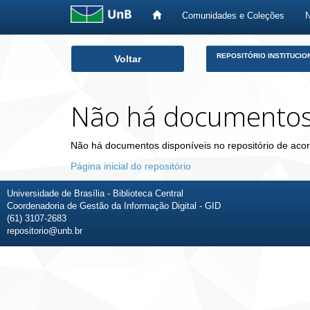
Comunidades e Coleções
Skip
REPOSITÓRIO INSTITUCIO
Voltar
navigation
Não há documento
Não há documentos disponíveis no repositório de acor
Página inicial do repositório
Universidade de Brasília - Biblioteca Central
Coordenadoria de Gestão da Informação Digital - GID
(61) 3107-2683
repositorio@unb.br