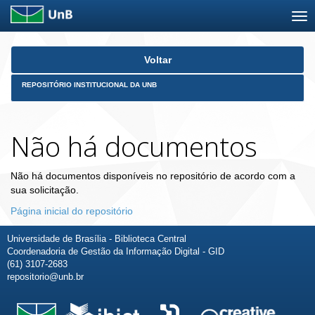
Skip
Voltar
navigation
REPOSITÓRIO INSTITUCIONAL DA UNB
Não há documentos
Não há documentos disponíveis no repositório de acordo com a
sua solicitação.
Página inicial do repositório
Universidade de Brasília - Biblioteca Central
Coordenadoria de Gestão da Informação Digital - GID
(61) 3107-2683
repositorio@unb.br