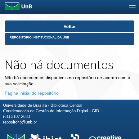
Skip
Voltar
navigation
REPOSITÓRIO INSTITUCIONAL DA UNB
Não há documentos
Não há documentos disponíveis no repositório de acordo com a
sua solicitação.
Página inicial do repositório
Universidade de Brasília - Biblioteca Central
Coordenadoria de Gestão da Informação Digital - GID
(61) 3107-2683
repositorio@unb.br