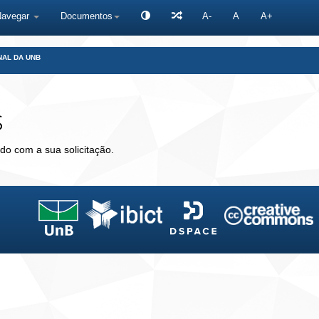
Navegar
Documentos
A-
A
A+
NAL DA UNB
s
do com a sua solicitação.