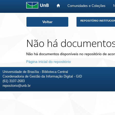
Comunidades e Coleções
Skip
REPOSITÓRIO INSTITUCIO
Voltar
navigation
Não há documento
Não há documentos disponíveis no repositório de acor
Página inicial do repositório
Universidade de Brasília - Biblioteca Central
Coordenadoria de Gestão da Informação Digital - GID
(61) 3107-2683
repositorio@unb.br