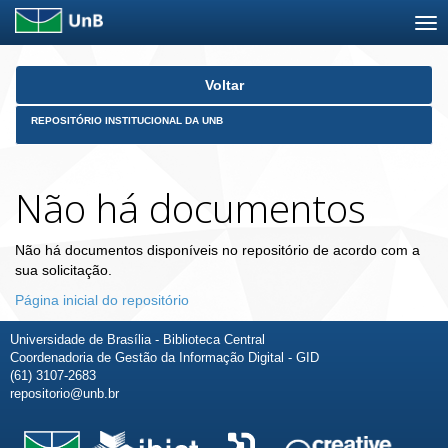
Skip
Voltar
navigation
REPOSITÓRIO INSTITUCIONAL DA UNB
Não há documentos
Não há documentos disponíveis no repositório de acordo com a
sua solicitação.
Página inicial do repositório
Universidade de Brasília - Biblioteca Central
Coordenadoria de Gestão da Informação Digital - GID
(61) 3107-2683
repositorio@unb.br